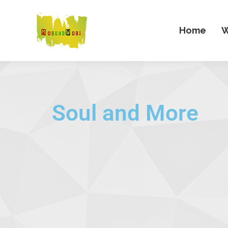
Home
W
Soul and More