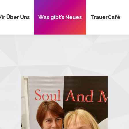
ir Über Uns
Was gibt’s Neues
TrauerCafé