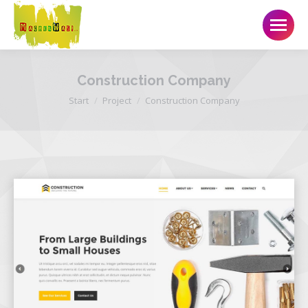
Construction Company
Sie befinden sich hier:
Start
Project
Construction Company