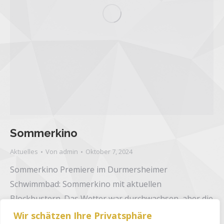
Sommerkino
Aktuelles
Von
admin
Oktober 7, 2024
Sommerkino Premiere im Durmersheimer
Schwimmbad: Sommerkino mit aktuellen
Blockbustern. Das Wetter war durchwachsen, aber die
Stimmung hervorragend und wir dabei mit Popcorn
Wir schätzen Ihre Privatsphäre